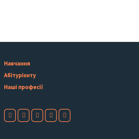
Навчання
Абітурієнту
Наші професії