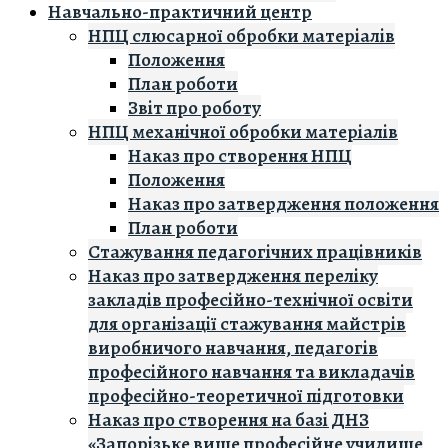
Навчально-практичний центр
НПЦ слюсарної обробки матеріалів
Положення
План роботи
Звіт про роботу
НПЦ механічної обробки матеріалів
Наказ про створення НПЦ
Положення
Наказ про затвердження положення
План роботи
Стажування педагогічних працівників
Наказ про затвердження переліку
закладів професійно-технічної освіти
для організації стажування майстрів
виробничого навчання, педагогів
професійного навчання та викладачів
професійно-теоретичної підготовки
Наказ про створення на базі ДНЗ
«Запорізьке вище професійне училище