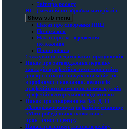
Звіт про роботу
НПЦ механічної обробки матеріалів
Show sub menu
Наказ про створення НПЦ
Положення
Наказ про затвердження
положення
План роботи
Стажування педагогічних працівників
Наказ про затвердження переліку
закладів професійно-технічної освіти
для організації стажування майстрів
виробничого навчання, педагогів
професійного навчання та викладачів
професійно-теоретичної підготовки
Наказ про створення на базі ДНЗ
«Запорізьке вище професійне училище
«Моторобудівник» навчально-
практичного центру
Наказ про затвердження переліку