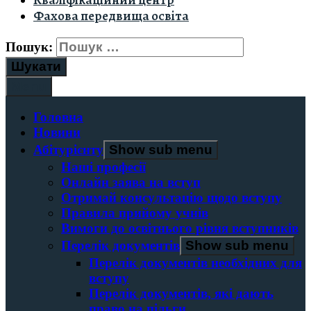
Кваліфікаційний центр
Фахова передвища освіта
Пошук:
Menu
Головна
Новини
Абітурієнту
Show sub menu
Наші професії
Онлайн заява на вступ
Отримай консультацію щодо вступу
Правила прийому учнів
Вимоги до освітнього рівня вступників
Перелік документів
Show sub menu
Перелік документів необхідних для
вступу
Перелік документів, які дають
право на пільги