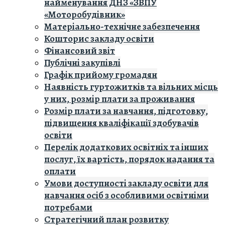
найменування ДНЗ «ЗВПУ
«Моторобудівник»
Матеріально-технічне забезпечення
Кошторис закладу освiти
Фінансовий звіт
Публічні закупівлі
Графік прийому громадян
Наявність гуртожитків та вільних місць
у них, розмір плати за проживання
Розмір плати за навчання, підготовку,
підвищення кваліфікації здобувачів
освіти
Перелік додаткових освітніх та інших
послуг, їх вартість, порядок надання та
оплати
Умови доступності закладу освіти для
навчання осіб з особливими освітніми
потребами
Стратегічний план розвитку