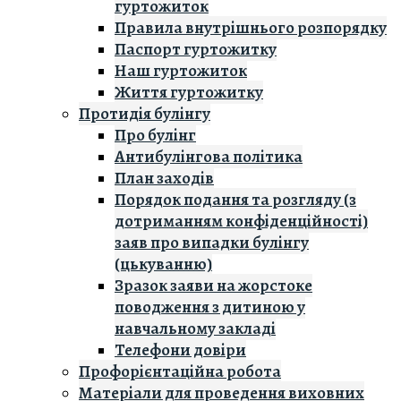
гуртожиток
Правила внутрішнього розпорядку
Паспорт гуртожитку
Наш гуртожиток
Життя гуртожитку
Протидія булінгу
Про булінг
Антибулінгова політика
План заходів
Порядок подання та розгляду (з
дотриманням конфіденційності)
заяв про випадки булінгу
(цькуванню)
Зразок заяви на жорстоке
поводження з дитиною у
навчальному закладі
Телефони довіри
Профорієнтаційна робота
Матеріали для проведення виховних