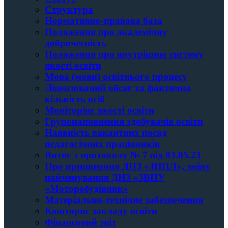
Структура
Нормативно-правова база
Положення про академічну
доброчесність
Положення про внутрішню систему
якості освіти
Мова (мови) освітнього процесу
Ліцензований обсяг та фактична
кількість осіб
Моніторінг якості освіти
Групонаповнення здобувачів освіти
Наявність вакантних посад
педагогічних працівників
Витяг з протоколу № 7 від 03.05.23
Про припинення ДНЗ «ЗППЛ», зміну
найменування ДНЗ «ЗВПУ
«Моторобудівник»
Матеріально-технічне забезпечення
Кошторис закладу освiти
Фінансовий звіт