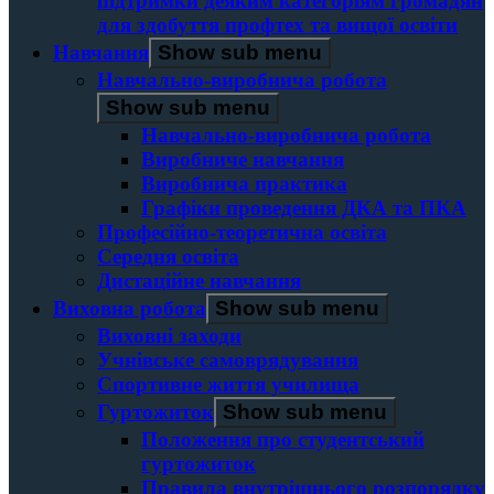
підтримки деяким категоріям громадян
для здобуття профтех та вищої освіти
Навчання
Show sub menu
Навчально-виробнича робота
Show sub menu
Навчально-виробнича робота
Виробниче навчання
Виробнича практика
Графіки проведення ДКА та ПКА
Професійно-теоретична освіта
Середня освіта
Дистаційне навчання
Виховна робота
Show sub menu
Виховні заходи
Учнівське самоврядування
Спортивне життя училища
Гуртожиток
Show sub menu
Положення про студентський
гуртожиток
Правила внутрішнього розпорядку