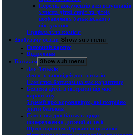
Перелік документів для вступників
з числа дітей-сиріт та дітей,
позбавлених батьківського
піклування
Приймальна комісія
Здобувачу освіти
Show sub menu
Головний корпус
Вiддiлення
Батькам
Show sub menu
Для батьків
Дев’ять заповідей для батьків
Пам’ятка батькам на час карантину
Безпека дітей в інтернеті під час
карантину
5 речей про коронавірус, які потрібно
знати батькам
Пам’ятка для батьків щодо
попередження дитячої агресії
Щодо надання Державної цільової