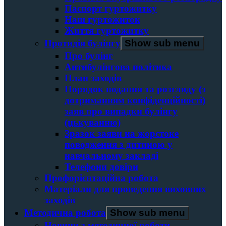
Паспорт гуртожитку
Наш гуртожиток
Життя гуртожитку
Протидія булінгу
Show sub menu
Про булінг
Антибулінгова політика
План заходів
Порядок подання та розгляду (з
дотриманням конфіденційності)
заяв про випадки булінгу
(цькуванню)
Зразок заяви на жорстоке
поводження з дитиною у
навчальному закладі
Телефони довіри
Профорієнтаційна робота
Матеріали для проведення виховних
заходів
Методична робота
Show sub menu
Новини з методичної роботи