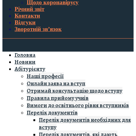
Щодо коронавірусу
Річний звіт
Контакти
Відгуки
Зворотній зв’язок
Головна
Новини
Абітурієнту
Наші професії
Онлайн заява на вступ
Отримай консультацію щодо вступу
Правила прийому учнів
Вимоги до освітнього рівня вступників
Перелік документів
Перелік документів необхідних для
вступу
Перелік документів, які дають