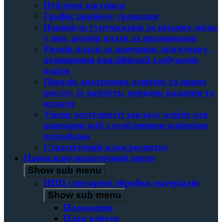
Публічні закупівлі
Графік прийому громадян
Наявність гуртожитків та вільних місць
у них, розмір плати за проживання
Розмір плати за навчання, підготовку,
підвищення кваліфікації здобувачів
освіти
Перелік додаткових освітніх та інших
послуг, їх вартість, порядок надання та
оплати
Умови доступності закладу освіти для
навчання осіб з особливими освітніми
потребами
Стратегічний план розвитку
Навчально-практичний центр
Show sub menu
НПЦ слюсарної обробки матеріалів
Show sub menu
Положення
План роботи