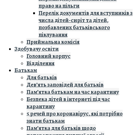
право на пільги
Перелік документів для вступників з
числа дітей-сиріт та дітей,
позбавлених батьківського
піклування
Приймальна комісія
Здобувачу освіти
Головний корпус
Вiддiлення
Батькам
Для батьків
Дев’ять заповідей для батьків
Пам’ятка батькам на час карантину
Безпека дітей в інтернеті під час
карантину
5 речей про коронавірус, які потрібно
знати батькам
Пам’ятка для батьків щодо