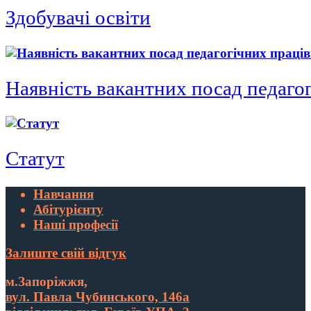
Здобувачі освіти
Наявність вакантних посад педаго
Статут
Навчання
Абітурієнту
Наші професії
Залиште свій відгук
м.Запоріжжя,
вул. Павла Чубинського, 146а