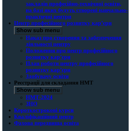
закладів професійно-технічної освіти,
на базі яких будуть створені навчально-
практичні центри
Центр професійного розвитку кар’єри
Show sub menu
Наказ про створення та забезпечення
діяльності центру
Положення про центр професійного
розвитку кар’єри
План роботи центру професійного
розвитку кар’єри
Здобувачу освіти
Реєстрації для складання НМТ
Show sub menu
НМТ-2024
ЗНО
Короткострокові курси
Кваліфікаційний центр
Фахова передвища освіта