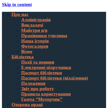
Skip to content
Про нас
Адміністрація
Викладачі
Майстри в/н
Працівники училища
Наша історія
Фотогалерея
Відео
Бібліотека
Події та новини
Електронні підручники
Паспорт бібліотеки
Паспорт бібліотеки (відділення)
Положення
Звіт про роботу
Правила користування
Газета “Моторчик”
Охорона праці