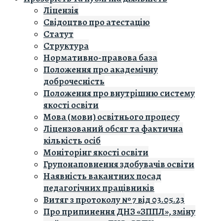
Ліцензія
Свідоцтво про атестацію
Статут
Структура
Нормативно-правова база
Положення про академічну
доброчесність
Положення про внутрішню систему
якості освіти
Мова (мови) освітнього процесу
Ліцензований обсяг та фактична
кількість осіб
Моніторінг якості освіти
Групонаповнення здобувачів освіти
Наявність вакантних посад
педагогічних працівників
Витяг з протоколу № 7 від 03.05.23
Про припинення ДНЗ «ЗППЛ», зміну