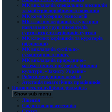
МК викладачів спеціальних дисциплін
та майстрів виробничого навчання
МК комп’ютерних технологій
МК класних керівників, кураторів
навчальних груп, вихователів
гуртожитку та керівників гуртків
МК класних керівників та кураторів
(відділення)
МК викладачів суспільно-
гуманітарного циклу
МК викладачів природничо–
математичних предметів, фізичної
культури, «Захисту України»
Робота методичних комісій
Атестація педагогічних працівників
Прозорість та публічна діяльність
Show sub menu
Ліцензія
Свідоцтво про атестацію
Статут