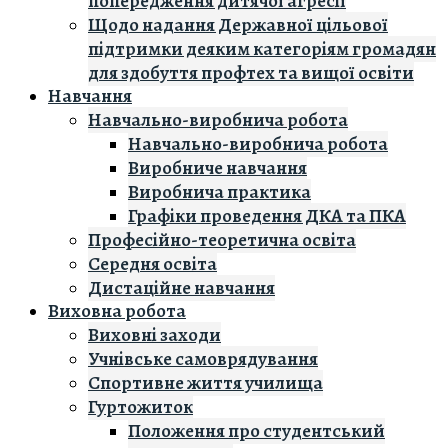
попередження дитячої агресії
Щодо надання Державної цільової
підтримки деяким категоріям громадян
для здобуття профтех та вищої освіти
Навчання
Навчально-виробнича робота
Навчально-виробнича робота
Виробниче навчання
Виробнича практика
Графіки проведення ДКА та ПКА
Професійно-теоретична освіта
Середня освіта
Дистаційне навчання
Виховна робота
Виховні заходи
Учнівське самоврядування
Спортивне життя училища
Гуртожиток
Положення про студентський