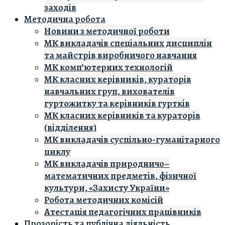
заходів
Методична робота
Новини з методичної роботи
МК викладачів спеціальних дисциплін
та майстрів виробничого навчання
МК комп’ютерних технологій
МК класних керівників, кураторів
навчальних груп, вихователів
гуртожитку та керівників гуртків
МК класних керівників та кураторів
(відділення)
МК викладачів суспільно-гуманітарного
циклу
МК викладачів природничо–
математичних предметів, фізичної
культури, «Захисту України»
Робота методичних комісій
Атестація педагогічних працівників
Прозорість та публічна діяльність