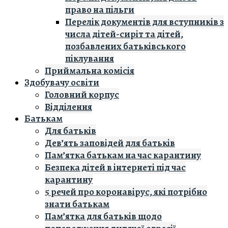
право на пільги
Перелік документів для вступників з
числа дітей-сиріт та дітей,
позбавлених батьківського
піклування
Приймальна комісія
Здобувачу освіти
Головний корпус
Вiддiлення
Батькам
Для батьків
Дев’ять заповідей для батьків
Пам’ятка батькам на час карантину
Безпека дітей в інтернеті під час
карантину
5 речей про коронавірус, які потрібно
знати батькам
Пам’ятка для батьків щодо