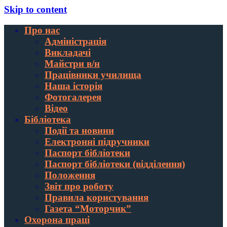
Skip to content
Про нас
Адміністрація
Викладачі
Майстри в/н
Працівники училища
Наша історія
Фотогалерея
Відео
Бібліотека
Події та новини
Електронні підручники
Паспорт бібліотеки
Паспорт бібліотеки (відділення)
Положення
Звіт про роботу
Правила користування
Газета “Моторчик”
Охорона праці