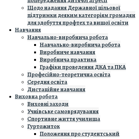
попередження дитячої агресії
Щодо надання Державної цільової
підтримки деяким категоріям громадян
для здобуття профтех та вищої освіти
Навчання
Навчально-виробнича робота
Навчально-виробнича робота
Виробниче навчання
Виробнича практика
Графіки проведення ДКА та ПКА
Професійно-теоретична освіта
Середня освіта
Дистаційне навчання
Виховна робота
Виховні заходи
Учнівське самоврядування
Спортивне життя училища
Гуртожиток
Положення про студентський