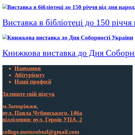
Виставка в бібліотеці до 150 річ
Книжкова виставка до Дня Соборн
Навчання
Абітурієнту
Наші професії
Залиште свій відгук
м.Запоріжжя,
вул. Павла Чубинського, 146а
відділення: вул. Героїв УПА, 2
college.motorobud@gmail.com