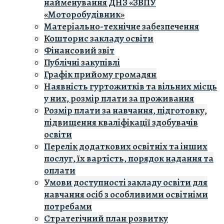
найменування ДНЗ «ЗВПУ
«Моторобудівник»
Матеріально-технічне забезпечення
Кошторис закладу освiти
Фінансовий звіт
Публічні закупівлі
Графік прийому громадян
Наявність гуртожитків та вільних місць
у них, розмір плати за проживання
Розмір плати за навчання, підготовку,
підвищення кваліфікації здобувачів
освіти
Перелік додаткових освітніх та інших
послуг, їх вартість, порядок надання та
оплати
Умови доступності закладу освіти для
навчання осіб з особливими освітніми
потребами
Стратегічний план розвитку