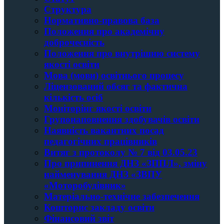
Структура
Нормативно-правова база
Положення про академічну
доброчесність
Положення про внутрішню систему
якості освіти
Мова (мови) освітнього процесу
Ліцензований обсяг та фактична
кількість осіб
Моніторінг якості освіти
Групонаповнення здобувачів освіти
Наявність вакантних посад
педагогічних працівників
Витяг з протоколу № 7 від 03.05.23
Про припинення ДНЗ «ЗППЛ», зміну
найменування ДНЗ «ЗВПУ
«Моторобудівник»
Матеріально-технічне забезпечення
Кошторис закладу освiти
Фінансовий звіт