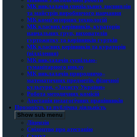
МК викладачів спеціальних дисциплін
та майстрів виробничого навчання
МК комп’ютерних технологій
МК класних керівників, кураторів
навчальних груп, вихователів
гуртожитку та керівників гуртків
МК класних керівників та кураторів
(відділення)
МК викладачів суспільно-
гуманітарного циклу
МК викладачів природничо–
математичних предметів, фізичної
культури, «Захисту України»
Робота методичних комісій
Атестація педагогічних працівників
Прозорість та публічна діяльність
Show sub menu
Ліцензія
Свідоцтво про атестацію
Статут