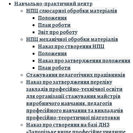
Навчально-практичний центр
НПЦ слюсарної обробки матеріалів
Положення
План роботи
Звіт про роботу
НПЦ механічної обробки матеріалів
Наказ про створення НПЦ
Положення
Наказ про затвердження положення
План роботи
Стажування педагогічних працівників
Наказ про затвердження переліку
закладів професійно-технічної освіти
для організації стажування майстрів
виробничого навчання, педагогів
професійного навчання та викладачів
професійно-теоретичної підготовки
Наказ про створення на базі ДНЗ
«Запорізьке вище професійне училище