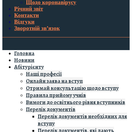
Щодо коронавірусу
Річний звіт
Контакти
Відгуки
Зворотній зв’язок
Головна
Новини
Абітурієнту
Наші професії
Онлайн заява на вступ
Отримай консультацію щодо вступу
Правила прийому учнів
Вимоги до освітнього рівня вступників
Перелік документів
Перелік документів необхідних для
вступу
Перелік документів, які дають