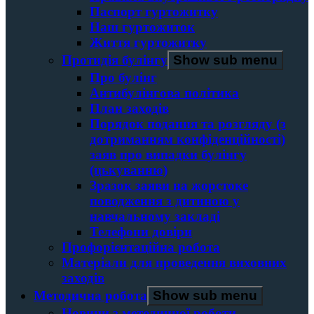
Паспорт гуртожитку
Наш гуртожиток
Життя гуртожитку
Протидія булінгу
Show sub menu
Про булінг
Антибулінгова політика
План заходів
Порядок подання та розгляду (з
дотриманням конфіденційності)
заяв про випадки булінгу
(цькуванню)
Зразок заяви на жорстоке
поводження з дитиною у
навчальному закладі
Телефони довіри
Профорієнтаційна робота
Матеріали для проведення виховних
заходів
Методична робота
Show sub menu
Новини з методичної роботи