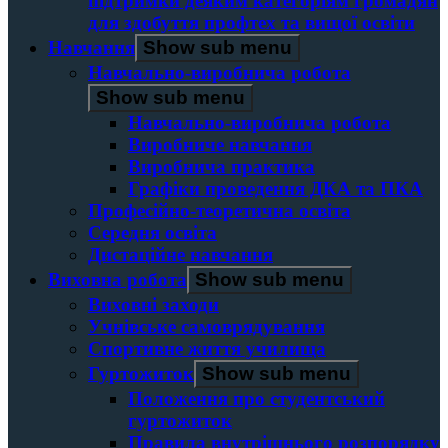
підтримки деяким категоріям громадян
для здобуття профтех та вищої освіти
Навчання
Show sub menu
Навчально-виробнича робота
Show sub menu
Навчально-виробнича робота
Виробниче навчання
Виробнича практика
Графіки проведення ДКА та ПКА
Професійно-теоретична освіта
Середня освіта
Дистаційне навчання
Виховна робота
Show sub menu
Виховні заходи
Учнівське самоврядування
Спортивне життя училища
Гуртожиток
Show sub menu
Положення про студентський
гуртожиток
Правила внутрішнього розпорядку