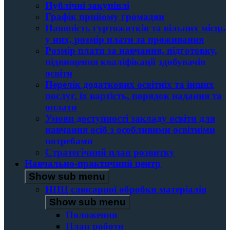
Публічні закупівлі
Графік прийому громадян
Наявність гуртожитків та вільних місць
у них, розмір плати за проживання
Розмір плати за навчання, підготовку,
підвищення кваліфікації здобувачів
освіти
Перелік додаткових освітніх та інших
послуг, їх вартість, порядок надання та
оплати
Умови доступності закладу освіти для
навчання осіб з особливими освітніми
потребами
Стратегічний план розвитку
Навчально-практичний центр
Show sub menu
НПЦ слюсарної обробки матеріалів
Show sub menu
Положення
План роботи