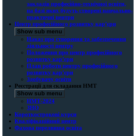
закладів професійно-технічної освіти,
на базі яких будуть створені навчально-
практичні центри
Центр професійного розвитку кар’єри
Show sub menu
Наказ про створення та забезпечення
діяльності центру
Положення про центр професійного
розвитку кар’єри
План роботи центру професійного
розвитку кар’єри
Здобувачу освіти
Реєстрації для складання НМТ
Show sub menu
НМТ-2024
ЗНО
Короткострокові курси
Кваліфікаційний центр
Фахова передвища освіта