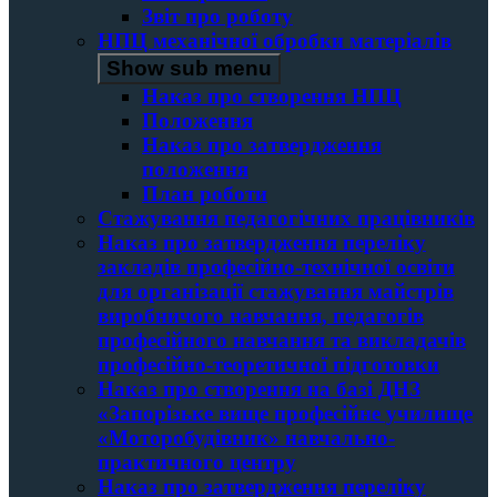
Звіт про роботу
НПЦ механічної обробки матеріалів
Show sub menu
Наказ про створення НПЦ
Положення
Наказ про затвердження
положення
План роботи
Стажування педагогічних працівників
Наказ про затвердження переліку
закладів професійно-технічної освіти
для організації стажування майстрів
виробничого навчання, педагогів
професійного навчання та викладачів
професійно-теоретичної підготовки
Наказ про створення на базі ДНЗ
«Запорізьке вище професійне училище
«Моторобудівник» навчально-
практичного центру
Наказ про затвердження переліку