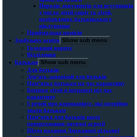
Перелік документів для вступників
з числа дітей-сиріт та дітей,
позбавлених батьківського
піклування
Приймальна комісія
Здобувачу освіти
Show sub menu
Головний корпус
Вiддiлення
Батькам
Show sub menu
Для батьків
Дев’ять заповідей для батьків
Пам’ятка батькам на час карантину
Безпека дітей в інтернеті під час
карантину
5 речей про коронавірус, які потрібно
знати батькам
Пам’ятка для батьків щодо
попередження дитячої агресії
Щодо надання Державної цільової