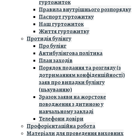
гуртожиток
Правила внутрішнього розпорядку
Паспорт гуртожитку
Наш гуртожиток
Життя гуртожитку
Протидія булінгу
Про булінг
Антибулінгова політика
План заходів
Порядок подання та розгляду (з
дотриманням конфіденційності)
заяв про випадки булінгу
(цькуванню)
Зразок заяви на жорстоке
поводження з дитиною у
навчальному закладі
Телефони довіри
Профорієнтаційна робота
Матеріали для проведення виховних