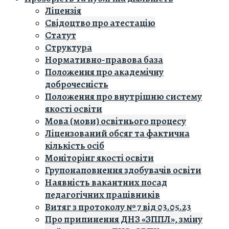
Ліцензія
Свідоцтво про атестацію
Статут
Структура
Нормативно-правова база
Положення про академічну
доброчесність
Положення про внутрішню систему
якості освіти
Мова (мови) освітнього процесу
Ліцензований обсяг та фактична
кількість осіб
Моніторінг якості освіти
Групонаповнення здобувачів освіти
Наявність вакантних посад
педагогічних працівників
Витяг з протоколу № 7 від 03.05.23
Про припинення ДНЗ «ЗППЛ», зміну