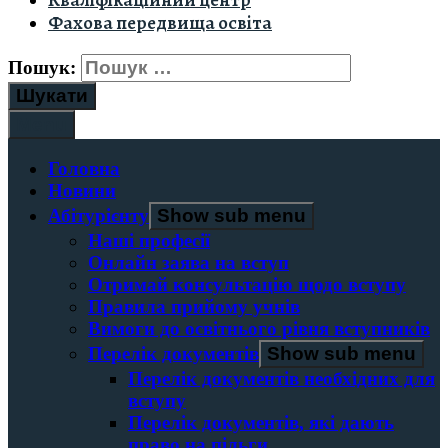
Кваліфікаційний центр
Фахова передвища освіта
Пошук:
Menu
Головна
Новини
Абітурієнту
Show sub menu
Наші професії
Онлайн заява на вступ
Отримай консультацію щодо вступу
Правила прийому учнів
Вимоги до освітнього рівня вступників
Перелік документів
Show sub menu
Перелік документів необхідних для
вступу
Перелік документів, які дають
право на пільги