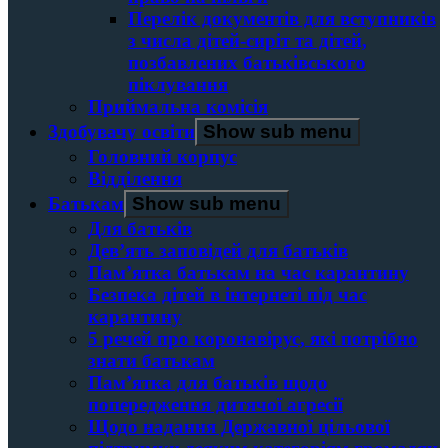
Перелік документів для вступників
з числа дітей-сиріт та дітей,
позбавлених батьківського
піклування
Приймальна комісія
Здобувачу освіти
Show sub menu
Головний корпус
Вiддiлення
Батькам
Show sub menu
Для батьків
Дев’ять заповідей для батьків
Пам’ятка батькам на час карантину
Безпека дітей в інтернеті під час
карантину
5 речей про коронавірус, які потрібно
знати батькам
Пам’ятка для батьків щодо
попередження дитячої агресії
Щодо надання Державної цільової