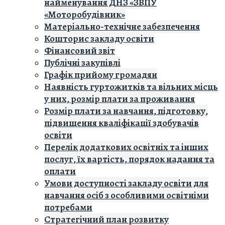
найменування ДНЗ «ЗВПУ
«Моторобудівник»
Матеріально-технічне забезпечення
Кошторис закладу освiти
Фінансовий звіт
Публічні закупівлі
Графік прийому громадян
Наявність гуртожитків та вільних місць
у них, розмір плати за проживання
Розмір плати за навчання, підготовку,
підвищення кваліфікації здобувачів
освіти
Перелік додаткових освітніх та інших
послуг, їх вартість, порядок надання та
оплати
Умови доступності закладу освіти для
навчання осіб з особливими освітніми
потребами
Стратегічний план розвитку