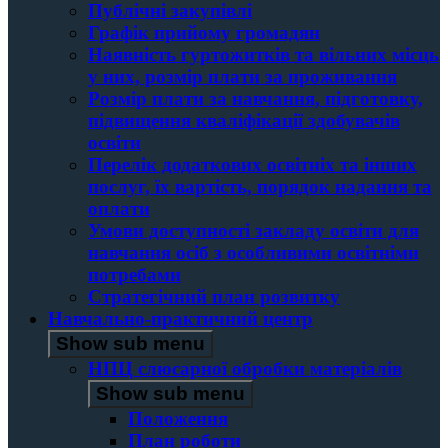
Публічні закупівлі
Графік прийому громадян
Наявність гуртожитків та вільних місць
у них, розмір плати за проживання
Розмір плати за навчання, підготовку,
підвищення кваліфікації здобувачів
освіти
Перелік додаткових освітніх та інших
послуг, їх вартість, порядок надання та
оплати
Умови доступності закладу освіти для
навчання осіб з особливими освітніми
потребами
Стратегічний план розвитку
Навчально-практичний центр
Show sub menu
НПЦ слюсарної обробки матеріалів
Show sub menu
Положення
План роботи