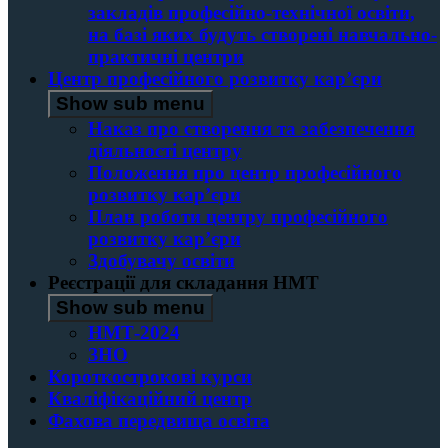
закладів професійно-технічної освіти,
на базі яких будуть створені навчально-
практичні центри
Центр професійного розвитку кар’єри
Show sub menu
Наказ про створення та забезпечення
діяльності центру
Положення про центр професійного
розвитку кар’єри
План роботи центру професійного
розвитку кар’єри
Здобувачу освіти
Реєстрації для складання НМТ
Show sub menu
НМТ-2024
ЗНО
Короткострокові курси
Кваліфікаційний центр
Фахова передвища освіта