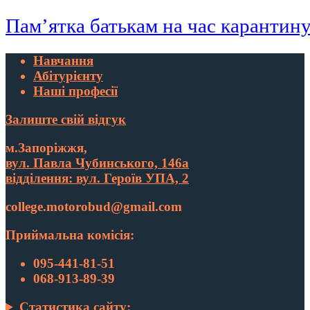
Пам’ятка батькам на час карантин
Навчання
Абітурієнту
Наші професії
Залиште свій відгук
м.Запоріжжя,
вул. Павла Чубинського, 146а
відділення: вул. Героїв УПА, 2
college.motorobud@gmail.com
Приймальна комісія:
095-441-81-51
068-913-89-39
Статистика сайту: