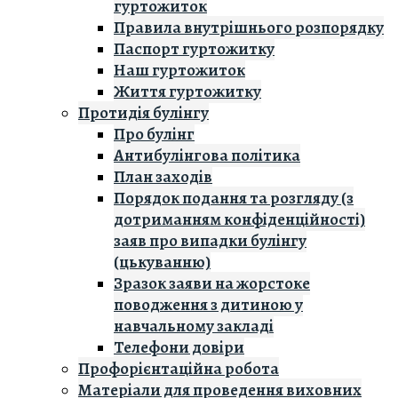
гуртожиток
Правила внутрішнього розпорядку
Паспорт гуртожитку
Наш гуртожиток
Життя гуртожитку
Протидія булінгу
Про булінг
Антибулінгова політика
План заходів
Порядок подання та розгляду (з
дотриманням конфіденційності)
заяв про випадки булінгу
(цькуванню)
Зразок заяви на жорстоке
поводження з дитиною у
навчальному закладі
Телефони довіри
Профорієнтаційна робота
Матеріали для проведення виховних