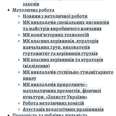
заходів
Методична робота
Новини з методичної роботи
МК викладачів спеціальних дисциплін
та майстрів виробничого навчання
МК комп’ютерних технологій
МК класних керівників, кураторів
навчальних груп, вихователів
гуртожитку та керівників гуртків
МК класних керівників та кураторів
(відділення)
МК викладачів суспільно-гуманітарного
циклу
МК викладачів природничо–
математичних предметів, фізичної
культури, «Захисту України»
Робота методичних комісій
Атестація педагогічних працівників
Прозорість та публічна діяльність