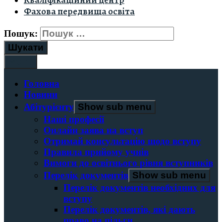
Кваліфікаційний центр
Фахова передвища освіта
Пошук:
Menu
Головна
Новини
Абітурієнту
Show sub menu
Наші професії
Онлайн заява на вступ
Отримай консультацію щодо вступу
Правила прийому учнів
Вимоги до освітнього рівня вступників
Перелік документів
Show sub menu
Перелік документів необхідних для
вступу
Перелік документів, які дають
право на пільги