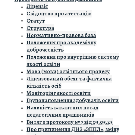
Ліцензія
Свідоцтво про атестацію
Статут
Структура
Нормативно-правова база
Положення про академічну
доброчесність
Положення про внутрішню систему
якості освіти
Мова (мови) освітнього процесу
Ліцензований обсяг та фактична
кількість осіб
Моніторінг якості освіти
Групонаповнення здобувачів освіти
Наявність вакантних посад
педагогічних працівників
Витяг з протоколу № 7 від 03.05.23
Про припинення ДНЗ «ЗППЛ», зміну