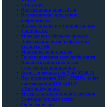
Структура
Нормативно-правова база
Положення про академічну
доброчесність
Положення про внутрішню систему
якості освіти
Мова (мови) освітнього процесу
Ліцензований обсяг та фактична
кількість осіб
Моніторінг якості освіти
Групонаповнення здобувачів освіти
Наявність вакантних посад
педагогічних працівників
Витяг з протоколу № 7 від 03.05.23
Про припинення ДНЗ «ЗППЛ», зміну
найменування ДНЗ «ЗВПУ
«Моторобудівник»
Матеріально-технічне забезпечення
Кошторис закладу освiти
Фінансовий звіт