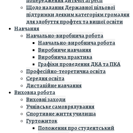
попередження дитячої агресії
Щодо надання Державної цільової
підтримки деяким категоріям громадян
для здобуття профтех та вищої освіти
Навчання
Навчально-виробнича робота
Навчально-виробнича робота
Виробниче навчання
Виробнича практика
Графіки проведення ДКА та ПКА
Професійно-теоретична освіта
Середня освіта
Дистаційне навчання
Виховна робота
Виховні заходи
Учнівське самоврядування
Спортивне життя училища
Гуртожиток
Положення про студентський