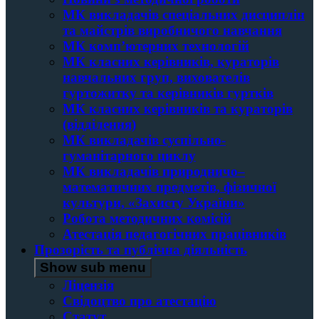
МК викладачів спеціальних дисциплін
та майстрів виробничого навчання
МК комп’ютерних технологій
МК класних керівників, кураторів
навчальних груп, вихователів
гуртожитку та керівників гуртків
МК класних керівників та кураторів
(відділення)
МК викладачів суспільно-
гуманітарного циклу
МК викладачів природничо–
математичних предметів, фізичної
культури, «Захисту України»
Робота методичних комісій
Атестація педагогічних працівників
Прозорість та публічна діяльність
Show sub menu
Ліцензія
Свідоцтво про атестацію
Статут