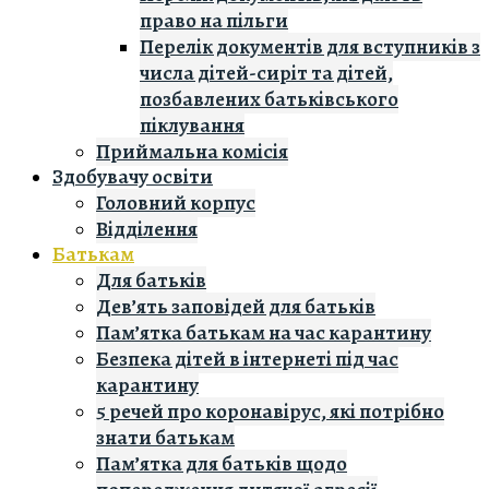
право на пільги
Перелік документів для вступників з
числа дітей-сиріт та дітей,
позбавлених батьківського
піклування
Приймальна комісія
Здобувачу освіти
Головний корпус
Вiддiлення
Батькам
Для батьків
Дев’ять заповідей для батьків
Пам’ятка батькам на час карантину
Безпека дітей в інтернеті під час
карантину
5 речей про коронавірус, які потрібно
знати батькам
Пам’ятка для батьків щодо