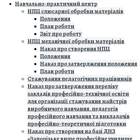
Навчально-практичний центр
НПЦ слюсарної обробки матеріалів
Положення
План роботи
Звіт про роботу
НПЦ механічної обробки матеріалів
Наказ про створення НПЦ
Положення
Наказ про затвердження положення
План роботи
Стажування педагогічних працівників
Наказ про затвердження переліку
закладів професійно-технічної освіти
для організації стажування майстрів
виробничого навчання, педагогів
професійного навчання та викладачів
професійно-теоретичної підготовки
Наказ про створення на базі ДНЗ
«Запорізьке вище професійне училище