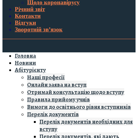
Щодо коронавірусу
Річний звіт
Контакти
Відгуки
Зворотній зв’язок
Головна
Новини
Абітурієнту
Наші професії
Онлайн заява на вступ
Отримай консультацію щодо вступу
Правила прийому учнів
Вимоги до освітнього рівня вступників
Перелік документів
Перелік документів необхідних для
вступу
Перелік документів, які дають