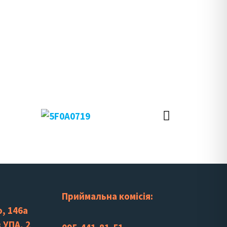
Приймальна комісія:
, 146а
 УПА, 2