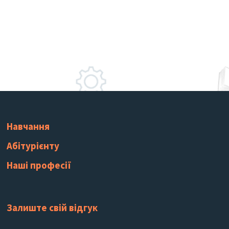
Навчання
Абітурієнту
Наші професії
Залиште свій відгук