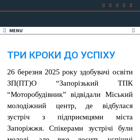
MENU
ТРИ КРОКИ ДО УСПІХУ
ㅤㅤ26 березня 2025 року здобувачі освіти
ЗП(ПТ)О “Запорізький ТПК
“Моторобудівник” відвідали Міський
молодіжний центр, де відбулася
зустріч з підприємцями міста
Запоріжжя. Спікерами зустрічі були
молоді, але вже досить успішні