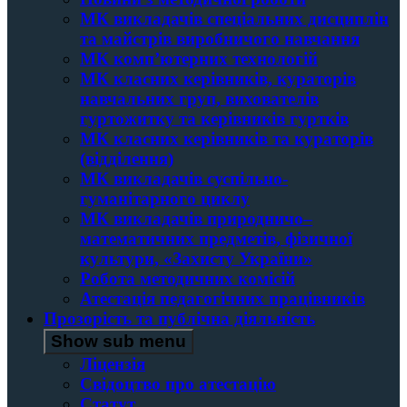
МК викладачів спеціальних дисциплін
та майстрів виробничого навчання
МК комп’ютерних технологій
МК класних керівників, кураторів
навчальних груп, вихователів
гуртожитку та керівників гуртків
МК класних керівників та кураторів
(відділення)
МК викладачів суспільно-
гуманітарного циклу
МК викладачів природничо–
математичних предметів, фізичної
культури, «Захисту України»
Робота методичних комісій
Атестація педагогічних працівників
Прозорість та публічна діяльність
Show sub menu
Ліцензія
Свідоцтво про атестацію
Статут