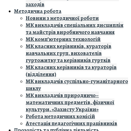
заходів
Методична робота
Новини з методичної роботи
МК викладачів спеціальних дисциплін
та майстрів виробничого навчання
МК комп’ютерних технологій
МК класних керівників, кураторів
навчальних груп, вихователів
гуртожитку та керівників гуртків
МК класних керівників та кураторів
(відділення)
МК викладачів суспільно-гуманітарного
циклу
МК викладачів природничо–
математичних предметів, фізичної
культури, «Захисту України»
Робота методичних комісій
Атестація педагогічних працівників
Прозорість та публічна діяльність