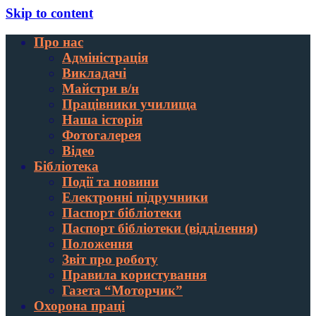
Skip to content
Про нас
Адміністрація
Викладачі
Майстри в/н
Працівники училища
Наша історія
Фотогалерея
Відео
Бібліотека
Події та новини
Електронні підручники
Паспорт бібліотеки
Паспорт бібліотеки (відділення)
Положення
Звіт про роботу
Правила користування
Газета “Моторчик”
Охорона праці