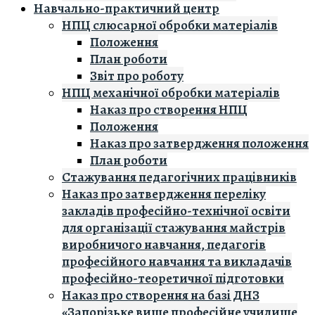
Навчально-практичний центр
НПЦ слюсарної обробки матеріалів
Положення
План роботи
Звіт про роботу
НПЦ механічної обробки матеріалів
Наказ про створення НПЦ
Положення
Наказ про затвердження положення
План роботи
Стажування педагогічних працівників
Наказ про затвердження переліку
закладів професійно-технічної освіти
для організації стажування майстрів
виробничого навчання, педагогів
професійного навчання та викладачів
професійно-теоретичної підготовки
Наказ про створення на базі ДНЗ
«Запорізьке вище професійне училище