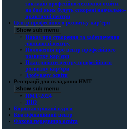
закладів професійно-технічної освіти,
на базі яких будуть створені навчально-
практичні центри
Центр професійного розвитку кар’єри
Show sub menu
Наказ про створення та забезпечення
діяльності центру
Положення про центр професійного
розвитку кар’єри
План роботи центру професійного
розвитку кар’єри
Здобувачу освіти
Реєстрації для складання НМТ
Show sub menu
НМТ-2024
ЗНО
Короткострокові курси
Кваліфікаційний центр
Фахова передвища освіта