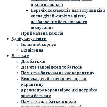
право на пільги
Перелік документів для вступників з
числа дітей-сиріт та дітей,
позбавлених батьківського
піклування
Приймальна комісія
Здобувачу освіти
Головний корпус
Вiддiлення
Батькам
Для батьків
Дев’ять заповідей для батьків
Пам’ятка батькам на час карантину
Безпека дітей в інтернеті під час
карантину
5 речей про коронавірус, які потрібно
знати батькам
Пам’ятка для батьків щодо