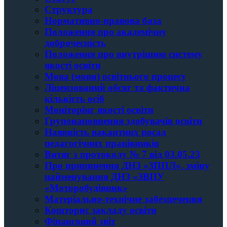
Структура
Нормативно-правова база
Положення про академічну
доброчесність
Положення про внутрішню систему
якості освіти
Мова (мови) освітнього процесу
Ліцензований обсяг та фактична
кількість осіб
Моніторінг якості освіти
Групонаповнення здобувачів освіти
Наявність вакантних посад
педагогічних працівників
Витяг з протоколу № 7 від 03.05.23
Про припинення ДНЗ «ЗППЛ», зміну
найменування ДНЗ «ЗВПУ
«Моторобудівник»
Матеріально-технічне забезпечення
Кошторис закладу освiти
Фінансовий звіт