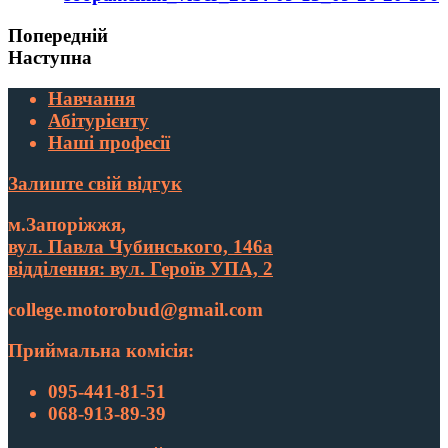
Попередній
Наступна
Навчання
Абітурієнту
Наші професії
Залиште свій відгук
м.Запоріжжя,
вул. Павла Чубинського, 146а
відділення: вул. Героїв УПА, 2
college.motorobud@gmail.com
Приймальна комісія:
095-441-81-51
068-913-89-39