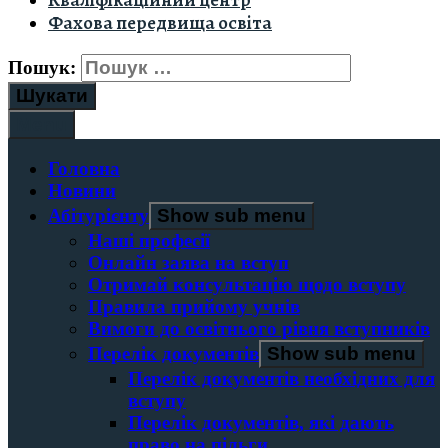
Кваліфікаційний центр
Фахова передвища освіта
Пошук:
Menu
Головна
Новини
Абітурієнту
Show sub menu
Наші професії
Онлайн заява на вступ
Отримай консультацію щодо вступу
Правила прийому учнів
Вимоги до освітнього рівня вступників
Перелік документів
Show sub menu
Перелік документів необхідних для
вступу
Перелік документів, які дають
право на пільги