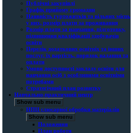
Публічні закупівлі
Графік прийому громадян
Наявність гуртожитків та вільних місць
у них, розмір плати за проживання
Розмір плати за навчання, підготовку,
підвищення кваліфікації здобувачів
освіти
Перелік додаткових освітніх та інших
послуг, їх вартість, порядок надання та
оплати
Умови доступності закладу освіти для
навчання осіб з особливими освітніми
потребами
Стратегічний план розвитку
Навчально-практичний центр
Show sub menu
НПЦ слюсарної обробки матеріалів
Show sub menu
Положення
План роботи