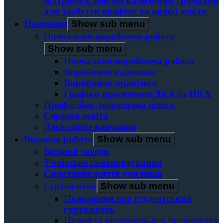
підтримки деяким категоріям громадян
для здобуття профтех та вищої освіти
Навчання
Show sub menu
Навчально-виробнича робота
Show sub menu
Навчально-виробнича робота
Виробниче навчання
Виробнича практика
Графіки проведення ДКА та ПКА
Професійно-теоретична освіта
Середня освіта
Дистаційне навчання
Виховна робота
Show sub menu
Виховні заходи
Учнівське самоврядування
Спортивне життя училища
Гуртожиток
Show sub menu
Положення про студентський
гуртожиток
Правила внутрішнього розпорядку