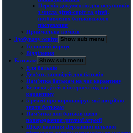
Перелік документів для вступників
з числа дітей-сиріт та дітей,
позбавлених батьківського
піклування
Приймальна комісія
Здобувачу освіти
Show sub menu
Головний корпус
Вiддiлення
Батькам
Show sub menu
Для батьків
Дев’ять заповідей для батьків
Пам’ятка батькам на час карантину
Безпека дітей в інтернеті під час
карантину
5 речей про коронавірус, які потрібно
знати батькам
Пам’ятка для батьків щодо
попередження дитячої агресії
Щодо надання Державної цільової