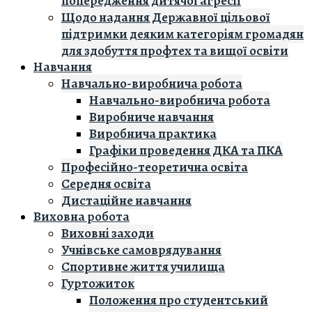
попередження дитячої агресії
Щодо надання Державної цільової
підтримки деяким категоріям громадян
для здобуття профтех та вищої освіти
Навчання
Навчально-виробнича робота
Навчально-виробнича робота
Виробниче навчання
Виробнича практика
Графіки проведення ДКА та ПКА
Професійно-теоретична освіта
Середня освіта
Дистаційне навчання
Виховна робота
Виховні заходи
Учнівське самоврядування
Спортивне життя училища
Гуртожиток
Положення про студентський