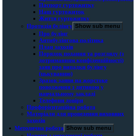
Паспорт гуртожитку
Наш гуртожиток
Життя гуртожитку
Протидія булінгу
Show sub menu
Про булінг
Антибулінгова політика
План заходів
Порядок подання та розгляду (з
дотриманням конфіденційності)
заяв про випадки булінгу
(цькуванню)
Зразок заяви на жорстоке
поводження з дитиною у
навчальному закладі
Телефони довіри
Профорієнтаційна робота
Матеріали для проведення виховних
заходів
Методична робота
Show sub menu
Новини з методичної роботи