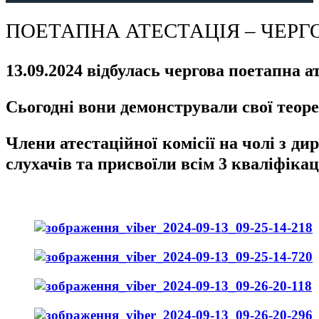
ПОЕТАПНА АТЕСТАЦІЯ – ЧЕРГ
ㅤㅤ13.09.2024 відбулась чергова поетапна 
ㅤㅤСьогодні вони демонстрували свої тео
ㅤㅤЧлени атестаційної комісії на чолі з
слухачів та присвоїли всім 3 кваліфіка