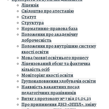
Ліцензія
Свідоцтво про атестацію
Статут
Структура
Нормативно-правова база
Положення про академічну
доброчесність
Положення про внутрішню систему
якості освіти
Мова (мови) освітнього процесу
Ліцензований обсяг та фактична
кількість осіб
Моніторінг якості освіти
Групонаповнення здобувачів освіти
Наявність вакантних посад
педагогічних працівників
Витяг з протоколу № 7 від 03.05.23
Про припинення ДНЗ «ЗППЛ», зміну