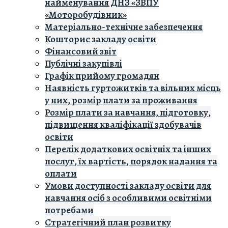
найменування ДНЗ «ЗВПУ
«Моторобудівник»
Матеріально-технічне забезпечення
Кошторис закладу освiти
Фінансовий звіт
Публічні закупівлі
Графік прийому громадян
Наявність гуртожитків та вільних місць
у них, розмір плати за проживання
Розмір плати за навчання, підготовку,
підвищення кваліфікації здобувачів
освіти
Перелік додаткових освітніх та інших
послуг, їх вартість, порядок надання та
оплати
Умови доступності закладу освіти для
навчання осіб з особливими освітніми
потребами
Стратегічний план розвитку