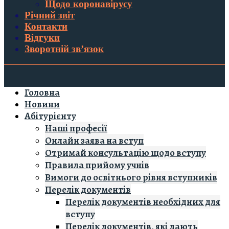
Щодо коронавірусу
Річний звіт
Контакти
Відгуки
Зворотній зв’язок
Головна
Новини
Абітурієнту
Наші професії
Онлайн заява на вступ
Отримай консультацію щодо вступу
Правила прийому учнів
Вимоги до освітнього рівня вступників
Перелік документів
Перелік документів необхідних для
вступу
Перелік документів, які дають