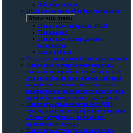
Звіт про роботу
НПЦ механічної обробки матеріалів
Show sub menu
Наказ про створення НПЦ
Положення
Наказ про затвердження
положення
План роботи
Стажування педагогічних працівників
Наказ про затвердження переліку
закладів професійно-технічної освіти
для організації стажування майстрів
виробничого навчання, педагогів
професійного навчання та викладачів
професійно-теоретичної підготовки
Наказ про створення на базі ДНЗ
«Запорізьке вище професійне училище
«Моторобудівник» навчально-
практичного центру
Наказ про затвердження переліку