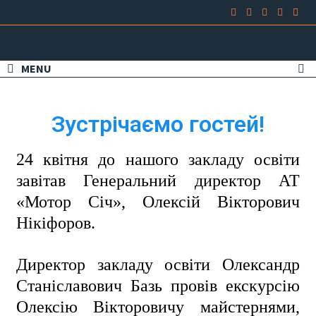
MENU
Зустрічаємо гостей!
ㅤㅤ24 квітня до нашого закладу освіти
завітав Генеральний директор АТ
«Мотор Січ», Олексій Вікторович
Нікіфоров.
ㅤㅤДиректор закладу освіти Олександр
Станіславович Базь провів екскурсію
Олексію Вікторовичу майстернями,