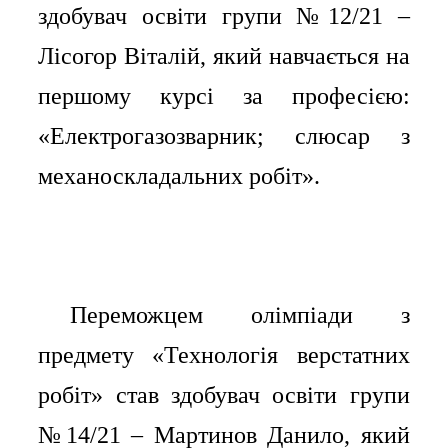
здобувач освіти групи №12/21 –
Лісогор Віталій, який навчається на
першому курсі за професією:
«Електрогазозварник; слюсар з
механоскладальних робіт».
Переможцем олімпіади з
⠀⠀
предмету «Технологія верстатних
робіт» став здобувач освіти групи
№14/21 – Мартинов Данило, який