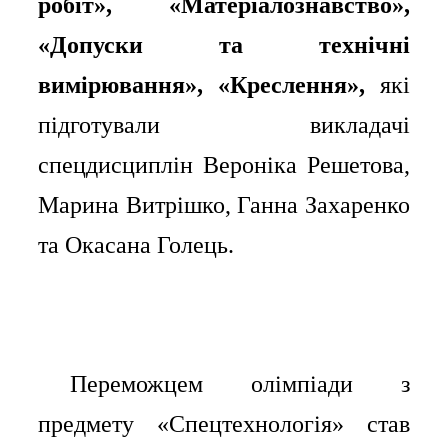
робіт», «Матеріалознавство»,
«Допуски та технічні
вимірювання», «Креслення»,
які
підготували викладачі
спецдисциплін Вероніка Решетова,
Марина Витрішко, Ганна Захаренко
та Окасана Голець.
Переможцем олімпіади з
⠀⠀
предмету «Спецтехнологія» став