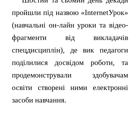
Шостий та сьомий день декади
⠀⠀
пройшли під назвою «InternetУрок»
(навчальні он-лайн уроки та відео-
фрагменти від викладачів
спецдисциплін), де вик педагоги
поділилися досвідом роботи, та
продемонстрували здобувачам
освіти створені ними електронні
засоби навчання.