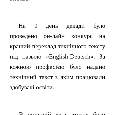
⠀На 9 день декади було
⠀
проведено он-лайн конкурс на
кращий переклад технічного тексту
під назвою «English-Deutsch». За
кожною професією було надано
технічний текст з яким працювали
здобувачі освіти.
⠀⠀В останній день тижня були