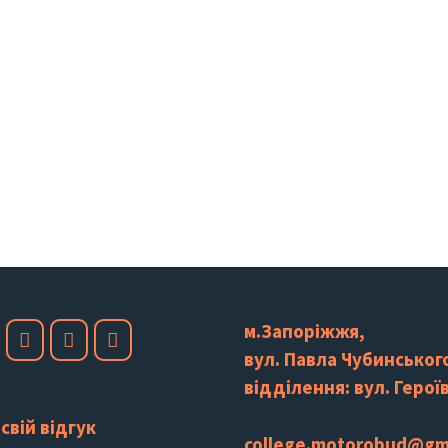
м.Запоріжжя,
вул. Павла Чубинського
відділення: вул. Героїв
свій відгук
college.motorobud@gm