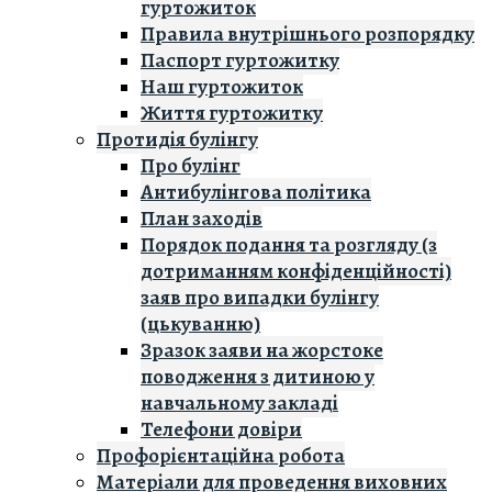
гуртожиток
Правила внутрішнього розпорядку
Паспорт гуртожитку
Наш гуртожиток
Життя гуртожитку
Протидія булінгу
Про булінг
Антибулінгова політика
План заходів
Порядок подання та розгляду (з
дотриманням конфіденційності)
заяв про випадки булінгу
(цькуванню)
Зразок заяви на жорстоке
поводження з дитиною у
навчальному закладі
Телефони довіри
Профорієнтаційна робота
Матеріали для проведення виховних