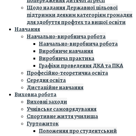
попередження дитячої агресії
Щодо надання Державної цільової
підтримки деяким категоріям громадян
для здобуття профтех та вищої освіти
Навчання
Навчально-виробнича робота
Навчально-виробнича робота
Виробниче навчання
Виробнича практика
Графіки проведення ДКА та ПКА
Професійно-теоретична освіта
Середня освіта
Дистаційне навчання
Виховна робота
Виховні заходи
Учнівське самоврядування
Спортивне життя училища
Гуртожиток
Положення про студентський