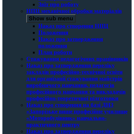
Звіт про роботу
НПЦ механічної обробки матеріалів
Show sub menu
Наказ про створення НПЦ
Положення
Наказ про затвердження
положення
План роботи
Стажування педагогічних працівників
Наказ про затвердження переліку
закладів професійно-технічної освіти
для організації стажування майстрів
виробничого навчання, педагогів
професійного навчання та викладачів
професійно-теоретичної підготовки
Наказ про створення на базі ДНЗ
«Запорізьке вище професійне училище
«Моторобудівник» навчально-
практичного центру
Наказ про затвердження переліку