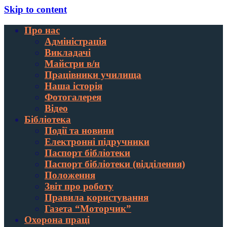
Skip to content
Про нас
Адміністрація
Викладачі
Майстри в/н
Працівники училища
Наша історія
Фотогалерея
Відео
Бібліотека
Події та новини
Електронні підручники
Паспорт бібліотеки
Паспорт бібліотеки (відділення)
Положення
Звіт про роботу
Правила користування
Газета “Моторчик”
Охорона праці