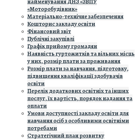
найменування ДНЗ «ЗВПУ
«Моторобудівник»
Матеріально-технічне забезпечення
Кошторис закладу освiти
Фінансовий звіт
Публічні закупівлі
Графік прийому громадян
Наявність гуртожитків та вільних місць
у них, розмір плати за проживання
Розмір плати за навчання, підготовку,
підвищення кваліфікації здобувачів
освіти
Перелік додаткових освітніх та інших
послуг, їх вартість, порядок надання та
оплати
Умови доступності закладу освіти для
навчання осіб з особливими освітніми
потребами
Стратегічний план розвитку