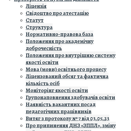
Ліцензія
Свідоцтво про атестацію
Статут
Структура
Нормативно-правова база
Положення про академічну
доброчесність
Положення про внутрішню систему
якості освіти
Мова (мови) освітнього процесу
Ліцензований обсяг та фактична
кількість осіб
Моніторінг якості освіти
Групонаповнення здобувачів освіти
Наявність вакантних посад
педагогічних працівників
Витяг з протоколу № 7 від 03.05.23
Про припинення ДНЗ «ЗППЛ», зміну