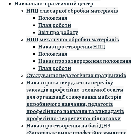
Навчально-практичний центр
НПЦ слюсарної обробки матеріалів
Положення
План роботи
Звіт про роботу
НПЦ механічної обробки матеріалів
Наказ про створення НПЦ
Положення
Наказ про затвердження положення
План роботи
Стажування педагогічних працівників
Наказ про затвердження переліку
закладів професійно-технічної освіти
для організації стажування майстрів
виробничого навчання, педагогів
професійного навчання та викладачів
професійно-теоретичної підготовки
Наказ про створення на базі ДНЗ
«Запорізьке вище професійне училище