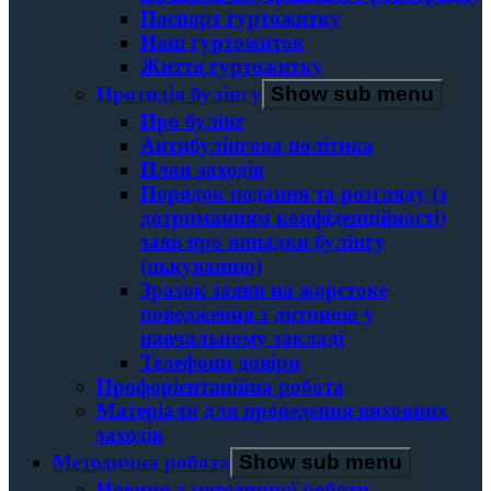
Паспорт гуртожитку
Наш гуртожиток
Життя гуртожитку
Протидія булінгу
Show sub menu
Про булінг
Антибулінгова політика
План заходів
Порядок подання та розгляду (з
дотриманням конфіденційності)
заяв про випадки булінгу
(цькуванню)
Зразок заяви на жорстоке
поводження з дитиною у
навчальному закладі
Телефони довіри
Профорієнтаційна робота
Матеріали для проведення виховних
заходів
Методична робота
Show sub menu
Новини з методичної роботи