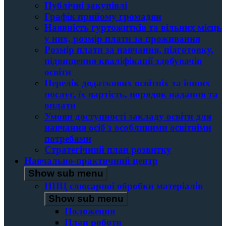
Публічні закупівлі
Графік прийому громадян
Наявність гуртожитків та вільних місць
у них, розмір плати за проживання
Розмір плати за навчання, підготовку,
підвищення кваліфікації здобувачів
освіти
Перелік додаткових освітніх та інших
послуг, їх вартість, порядок надання та
оплати
Умови доступності закладу освіти для
навчання осіб з особливими освітніми
потребами
Стратегічний план розвитку
Навчально-практичний центр
Show sub menu
НПЦ слюсарної обробки матеріалів
Show sub menu
Положення
План роботи