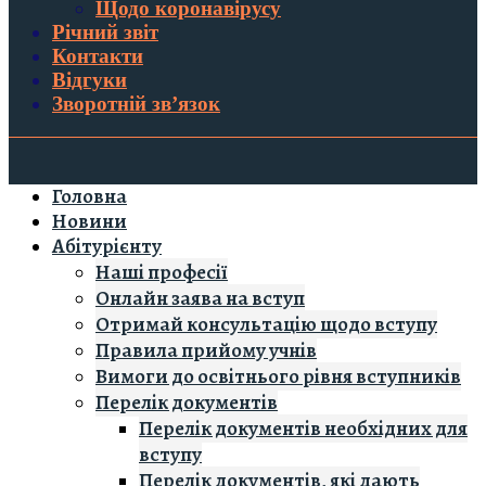
Щодо коронавірусу
Річний звіт
Контакти
Відгуки
Зворотній зв’язок
Головна
Новини
Абітурієнту
Наші професії
Онлайн заява на вступ
Отримай консультацію щодо вступу
Правила прийому учнів
Вимоги до освітнього рівня вступників
Перелік документів
Перелік документів необхідних для
вступу
Перелік документів, які дають