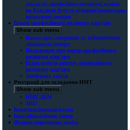
закладів професійно-технічної освіти,
на базі яких будуть створені навчально-
практичні центри
Центр професійного розвитку кар’єри
Show sub menu
Наказ про створення та забезпечення
діяльності центру
Положення про центр професійного
розвитку кар’єри
План роботи центру професійного
розвитку кар’єри
Здобувачу освіти
Реєстрації для складання НМТ
Show sub menu
НМТ-2024
ЗНО
Короткострокові курси
Кваліфікаційний центр
Фахова передвища освіта