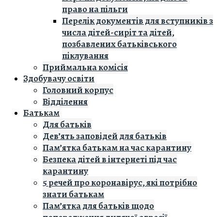
право на пільги
Перелік документів для вступників з
числа дітей-сиріт та дітей,
позбавлених батьківського
піклування
Приймальна комісія
Здобувачу освіти
Головний корпус
Вiддiлення
Батькам
Для батьків
Дев’ять заповідей для батьків
Пам’ятка батькам на час карантину
Безпека дітей в інтернеті під час
карантину
5 речей про коронавірус, які потрібно
знати батькам
Пам’ятка для батьків щодо