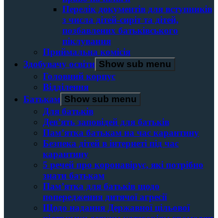
Перелік документів для вступників
з числа дітей-сиріт та дітей,
позбавлених батьківського
піклування
Приймальна комісія
Здобувачу освіти
Show sub menu
Головний корпус
Вiддiлення
Батькам
Show sub menu
Для батьків
Дев’ять заповідей для батьків
Пам’ятка батькам на час карантину
Безпека дітей в інтернеті під час
карантину
5 речей про коронавірус, які потрібно
знати батькам
Пам’ятка для батьків щодо
попередження дитячої агресії
Щодо надання Державної цільової