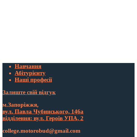
Навчання
Абітурієнту
Наші професії
Залиште свій відгук
м.Запоріжжя,
вул. Павла Чубинського, 146а
відділення: вул. Героїв УПА, 2
college.motorobud@gmail.com