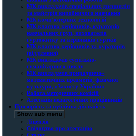
МК викладачів спеціальних дисциплін
та майстрів виробничого навчання
МК комп’ютерних технологій
МК класних керівників, кураторів
навчальних груп, вихователів
гуртожитку та керівників гуртків
МК класних керівників та кураторів
(відділення)
МК викладачів суспільно-
гуманітарного циклу
МК викладачів природничо–
математичних предметів, фізичної
культури, «Захисту України»
Робота методичних комісій
Атестація педагогічних працівників
Прозорість та публічна діяльність
Show sub menu
Ліцензія
Свідоцтво про атестацію
Статут