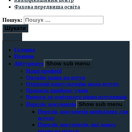
Кваліфікаційний центр
Фахова передвища освіта
Пошук:
Menu
Головна
Новини
Абітурієнту
Show sub menu
Наші професії
Онлайн заява на вступ
Отримай консультацію щодо вступу
Правила прийому учнів
Вимоги до освітнього рівня вступників
Перелік документів
Show sub menu
Перелік документів необхідних для
вступу
Перелік документів, які дають
право на пільги