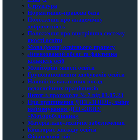
Структура
Нормативно-правова база
Положення про академічну
доброчесність
Положення про внутрішню систему
якості освіти
Мова (мови) освітнього процесу
Ліцензований обсяг та фактична
кількість осіб
Моніторінг якості освіти
Групонаповнення здобувачів освіти
Наявність вакантних посад
педагогічних працівників
Витяг з протоколу № 7 від 03.05.23
Про припинення ДНЗ «ЗППЛ», зміну
найменування ДНЗ «ЗВПУ
«Моторобудівник»
Матеріально-технічне забезпечення
Кошторис закладу освiти
Фінансовий звіт