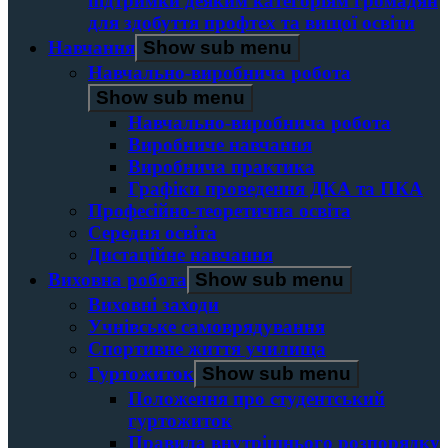
підтримки деяким категоріям громадян
для здобуття профтех та вищої освіти
Навчання
Show sub menu
Навчально-виробнича робота
Show sub menu
Навчально-виробнича робота
Виробниче навчання
Виробнича практика
Графіки проведення ДКА та ПКА
Професійно-теоретична освіта
Середня освіта
Дистаційне навчання
Виховна робота
Show sub menu
Виховні заходи
Учнівське самоврядування
Спортивне життя училища
Гуртожиток
Show sub menu
Положення про студентський
гуртожиток
Правила внутрішнього розпорядку