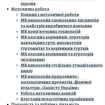
заходів
Методична робота
Новини з методичної роботи
МК викладачів спеціальних дисциплін
та майстрів виробничого навчання
МК комп’ютерних технологій
МК класних керівників, кураторів
навчальних груп, вихователів
гуртожитку та керівників гуртків
МК класних керівників та кураторів
(відділення)
МК викладачів суспільно-гуманітарного
циклу
МК викладачів природничо–
математичних предметів, фізичної
культури, «Захисту України»
Робота методичних комісій
Атестація педагогічних працівників
Прозорість та публічна діяльність