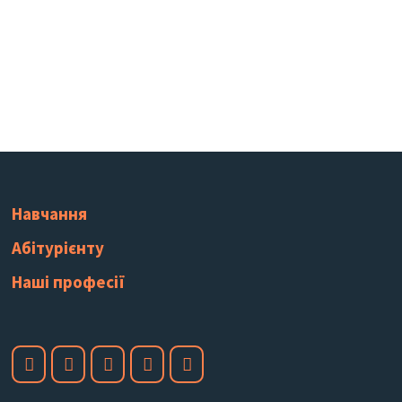
Навчання
Абітурієнту
Наші професії