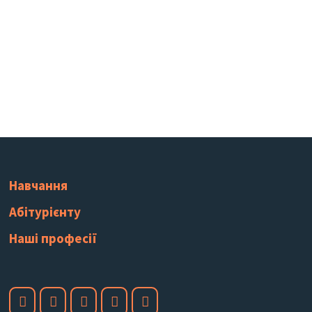
Навчання
Абітурієнту
Наші професії