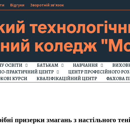
ти
Відгуки
Зворотній зв’язок
ЧУ ОСВІТИ
БАТЬКАМ
НАВЧАННЯ
ВИХОВН
НО-ПРАКТИЧНИЙ ЦЕНТР
ЦЕНТР ПРОФЕСІЙНОГО РОЗ
КОВІ КУРСИ
КВАЛІФІКАЦІЙНИЙ ЦЕНТР
ФАХОВА П
ібні призерки змагань з настільного тен