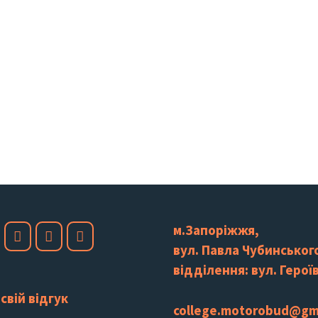
м.Запоріжжя,
вул. Павла Чубинського
відділення: вул. Героїв
свій відгук
college.motorobud@gm