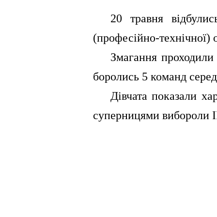
⠀⠀20 травня відбулись
(професійно-технічної) о
⠀⠀Змагання проходили н
боролись 5 команд серед 
⠀⠀Дівчата показали хар
суперницями вибороли ІІ