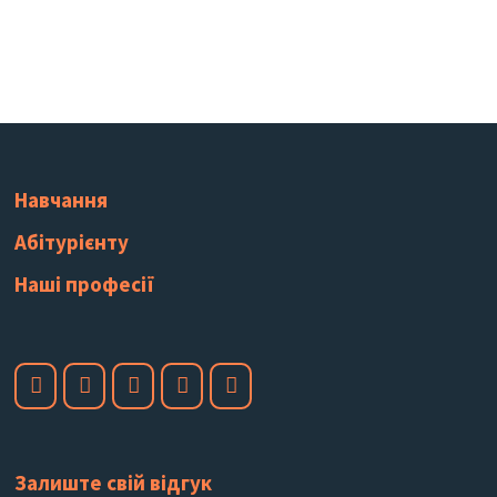
Навчання
Абітурієнту
Наші професії
Залиште свій відгук