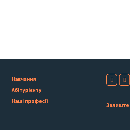
Навчання
Абітурієнту
Наші професії
Залиште 