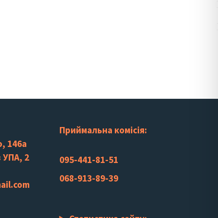
Приймальна комісія:
, 146а
 УПА, 2
095-441-81-51
068-913-89-39
ail.com