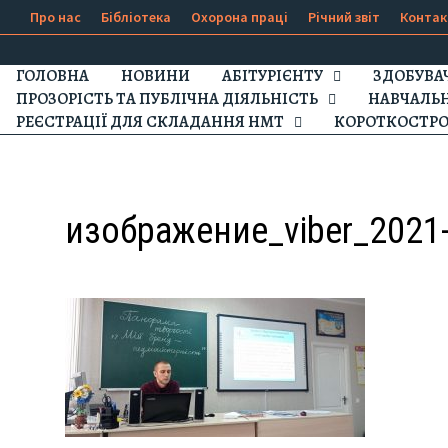
Про нас
Бібліотека
Охорона праці
Річний звіт
Контак
ГОЛОВНА
НОВИНИ
АБІТУРІЄНТУ
ЗДОБУВА
ПРОЗОРІСТЬ ТА ПУБЛІЧНА ДІЯЛЬНІСТЬ
НАВЧАЛЬ
РЕЄСТРАЦІЇ ДЛЯ СКЛАДАННЯ НМТ
КОРОТКОСТРО
изображение_viber_2021-