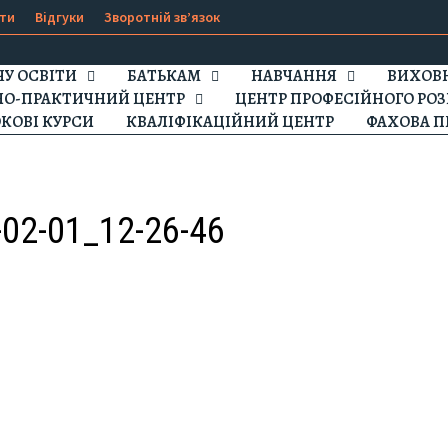
ти
Відгуки
Зворотній зв’язок
ЧУ ОСВІТИ
БАТЬКАМ
НАВЧАННЯ
ВИХОВН
НО-ПРАКТИЧНИЙ ЦЕНТР
ЦЕНТР ПРОФЕСІЙНОГО РОЗ
КОВІ КУРСИ
КВАЛІФІКАЦІЙНИЙ ЦЕНТР
ФАХОВА П
02-01_12-26-46