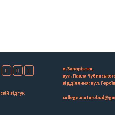
м.Запоріжжя,
вул. Павла Чубинського
відділення: вул. Героїв
свій відгук
college.motorobud@gm