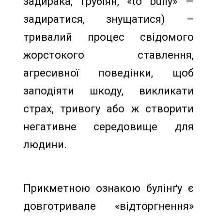
задирака, грубіян, «to bully» —
задиратися, знущатися) –
тривалий процес свідомого
жорстокого ставлення,
агресивної поведінки, щоб
заподіяти шкоду, викликати
страх, тривогу або ж створити
негативне середовище для
людини.
Прикметною ознакою булінґу є
довготривале «відторгнення»