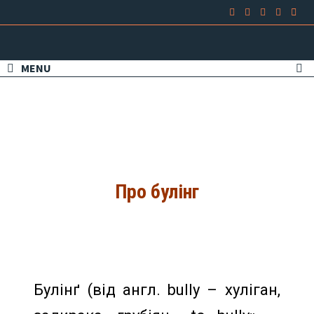
MENU
Про булінг
Булінґ
(від англ. bully – хуліган,