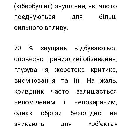
(кібербулінґ) знущання, які часто
поєднуються для більш
сильного впливу.
70 % знущань відбуваються
словесно: принизливі обзивання,
глузування, жорстока критика,
висміювання та ін. На жаль,
кривдник часто залишається
непоміченим і непокараним,
однак образи безслідно не
зникають для «об’єкта»