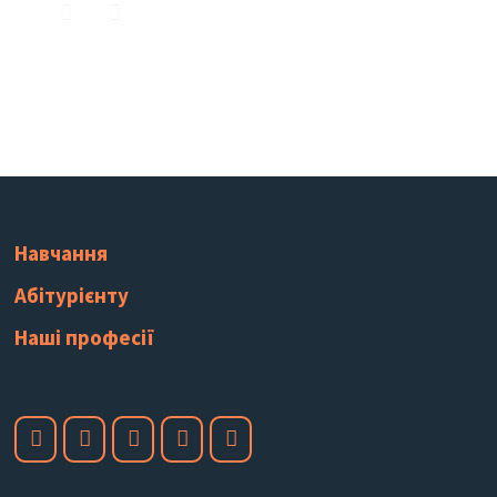
Навчання
Абітурієнту
Наші професії