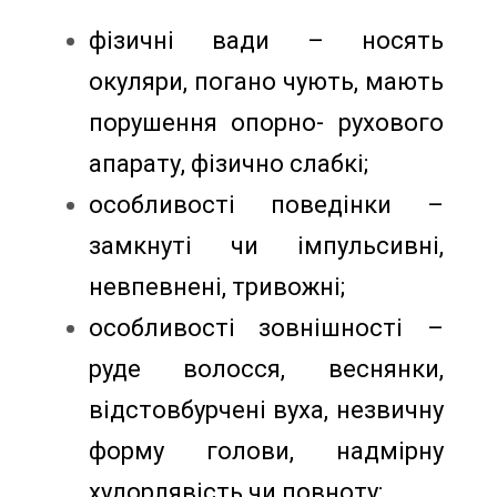
фізичні вади – носять
окуляри, погано чують, мають
порушення опорно- рухового
апарату, фізично слабкі;
особливості поведінки –
замкнуті чи імпульсивні,
невпевнені, тривожні;
особливості зовнішності –
руде волосся, веснянки,
відстовбурчені вуха, незвичну
форму голови, надмірну
худорлявість чи повноту;