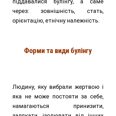
піддавалися булінґу, а саме
через: зовнішність, стать,
орієнтацію, етнічну належність.
Форми та види булінгу
Людину, яку вибрали жертвою і
яка не може постояти за себе,
намагаються принизити,
залякати, ізолювати від інших