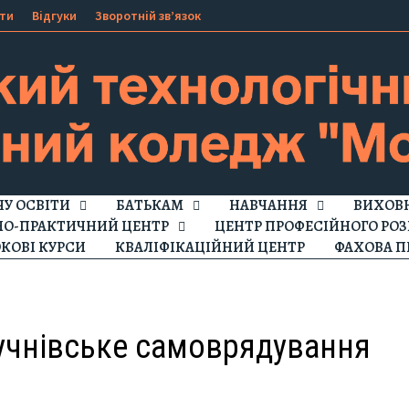
ти
Відгуки
Зворотній зв’язок
ЧУ ОСВІТИ
БАТЬКАМ
НАВЧАННЯ
ВИХОВН
НО-ПРАКТИЧНИЙ ЦЕНТР
ЦЕНТР ПРОФЕСІЙНОГО РОЗ
КОВІ КУРСИ
КВАЛІФІКАЦІЙНИЙ ЦЕНТР
ФАХОВА П
учнівське самоврядування