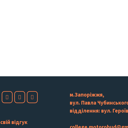
м.Запоріжжя,
вул. Павла Чубинського
відділення: вул. Героїв
свій відгук
college.motorobud@gm